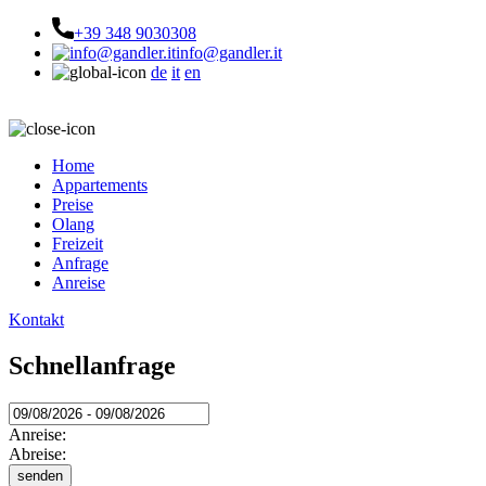
+39 348 9030308
info@gandler.it
de
it
en
Home
Appartements
Preise
Olang
Freizeit
Anfrage
Anreise
Kontakt
Schnellanfrage
Anreise:
Abreise: